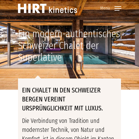
Zum
Menü
Hauptinhalt
springen
Ein modern-authentisches
Schweizer Chalet der
Superlative
EIN CHALET IN DEN SCHWEIZER
BERGEN VEREINT
URSPRÜNGLICHKEIT MIT LUXUS.
Die Verbindung von Tradition und
modernster Technik, von Natur und
Komfort, ist in diesem Objekt im Kanton