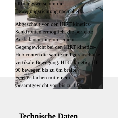
Öffnungsweise um die
Bewegungsrichtung nach oben.
Abgeschaut von den HIRT kinetics-
Senkfronten ermöglicht die perfekte
Ausbalancierung mit einem
Gegengewicht bei den HIRT kinetics-
Hubfronten die sanfte und geräuschlose
vertikale Bewegung. HIRT kinetics HF
90 bewegen bis zu 6m breite
Fensterflächen mit einem
Gesamtgewicht von bis zu 1,5t.
Technische Daten