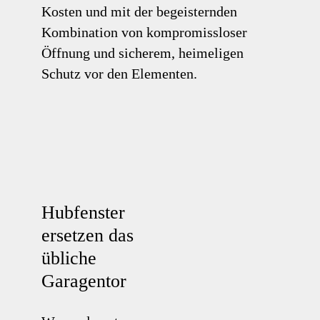
Kosten und mit der begeisternden
Kombination von kompromissloser
Öffnung und sicherem, heimeligen
Schutz vor den Elementen.
Hubfenster
Hubfenster
ersetzen
ersetzen das
das
übliche
übliche
Garagentor
Garagentor