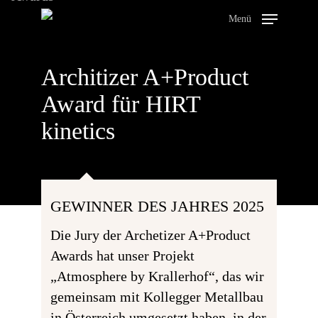
Zum
Menü
Hauptinhalt
springen
Architizer A+Product
Award für HIRT
kinetics
GEWINNER DES JAHRES 2025
Die Jury der Archetizer A+Product
Awards hat unser Projekt
„Atmosphere by Krallerhof“, das wir
gemeinsam mit Kollegger Metallbau
in Österreich umgesetzt haben, in der