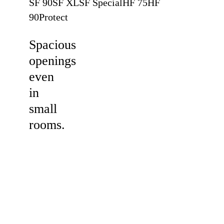
SF 90
SF XL
SF Special
HF 75
HF
edge
90
Protect
technology.
Spacious
openings
even
in
small
rooms.