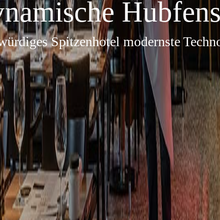
namische Hubfens
würdiges Spitzenhotel modernste Techno