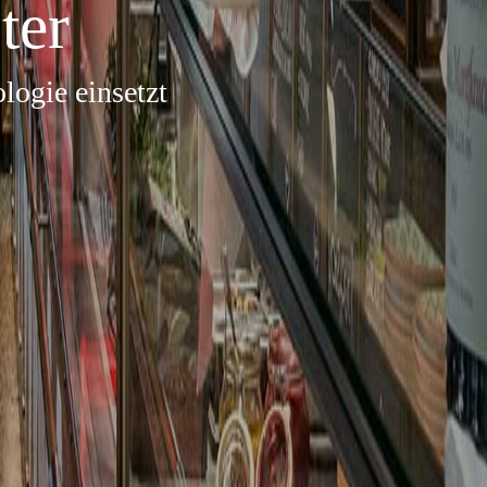
ter
logie einsetzt